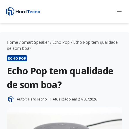
Pular
para
o
Conteúdo
Home
/
Smart Speaker
/
Echo Pop
/
Echo Pop tem qualidade
de som boa?
ECHO POP
Echo Pop tem qualidade
de som boa?
Autor:
HardTecno
Atualizado em
27/05/2026