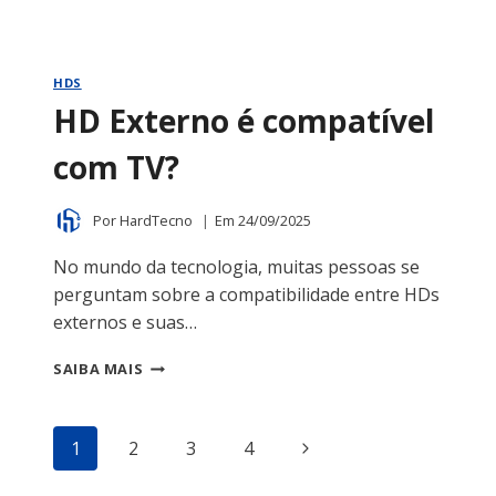
HDS
HD Externo é compatível
com TV?
Por
HardTecno
Em
24/09/2025
No mundo da tecnologia, muitas pessoas se
perguntam sobre a compatibilidade entre HDs
externos e suas…
HD
SAIBA MAIS
EXTERNO
É
COMPATÍVEL
Navegação
Página
1
2
3
4
COM
TV?
da
Seguinte