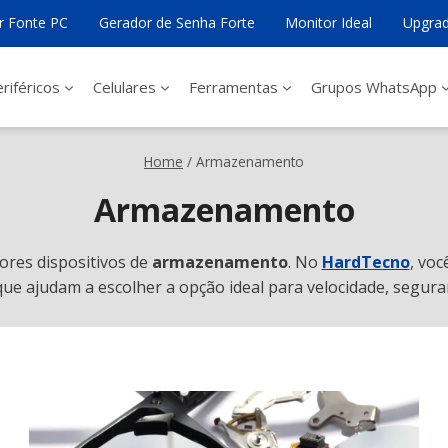
ar Fonte PC
Gerador de Senha Forte
Monitor Ideal
Upgrad
riféricos
Celulares
Ferramentas
Grupos WhatsApp
Home
/
Armazenamento
Armazenamento
res dispositivos de
armazenamento
. No
HardTecno
, vo
que ajudam a escolher a opção ideal para velocidade, segur