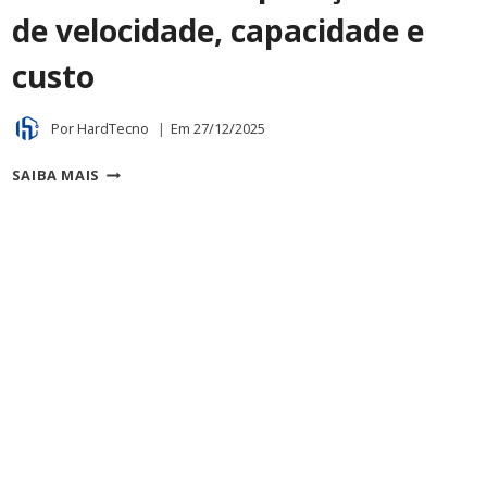
de velocidade, capacidade e
custo
Por
HardTecno
Em
27/12/2025
HD
SAIBA MAIS
OU
SSD?
COMPARAÇÕES
DE
VELOCIDADE,
CAPACIDADE
E
CUSTO