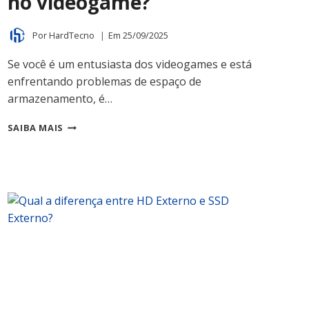
no videogame?
Por
HardTecno
Em
25/09/2025
Se você é um entusiasta dos videogames e está
enfrentando problemas de espaço de
armazenamento, é…
HD
SAIBA MAIS
EXTERNO
PODE
SER
USADO
NO
VIDEOGAME?