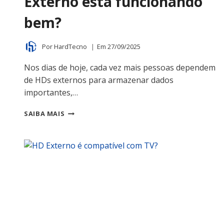
Externo está funcionando
bem?
Por
HardTecno
Em
27/09/2025
Nos dias de hoje, cada vez mais pessoas dependem
de HDs externos para armazenar dados
importantes,…
COMO
SAIBA MAIS
SABER
SE
O
HD
EXTERNO
ESTÁ
FUNCIONANDO
BEM?