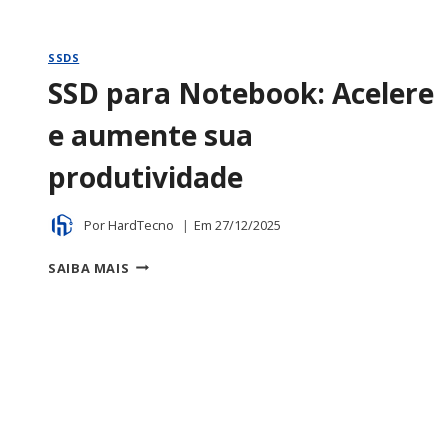
SSDS
SSD para Notebook: Acelere
e aumente sua
produtividade
Por
HardTecno
Em
27/12/2025
SSD
SAIBA MAIS
PARA
NOTEBOOK:
ACELERE
E
AUMENTE
SUA
PRODUTIVIDADE