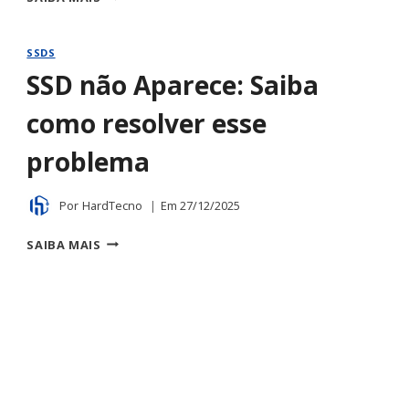
DO
HD:
O
SSDS
QUE
SSD não Aparece: Saiba
É
E
como resolver esse
COMO
ELE
problema
FUNCIONA
Por
HardTecno
Em
27/12/2025
SSD
SAIBA MAIS
NÃO
APARECE:
SAIBA
COMO
RESOLVER
ESSE
PROBLEMA