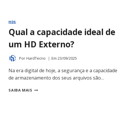
HDS
Qual a capacidade ideal de
um HD Externo?
Por
HardTecno
Em
23/09/2025
Na era digital de hoje, a segurança e a capacidade
de armazenamento dos seus arquivos são…
QUAL
SAIBA MAIS
A
CAPACIDADE
IDEAL
DE
UM
HD
EXTERNO?