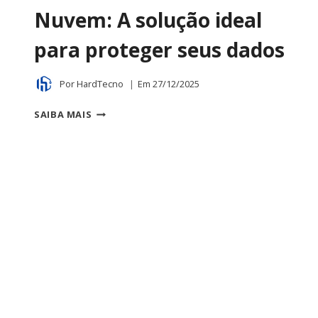
Nuvem: A solução ideal
para proteger seus dados
Por
HardTecno
Em
27/12/2025
ARMAZENAMENTO
SAIBA MAIS
EM
NUVEM:
A
SOLUÇÃO
IDEAL
PARA
PROTEGER
SEUS
DADOS