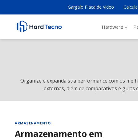
Pular
Gargalo Placa de Vídeo
Calcul
para
o
Conteúdo
Hardware
Pe
Organize e expanda sua performance com os melho
externas, além de comparativos e guias 
ARMAZENAMENTO
Armazenamento em