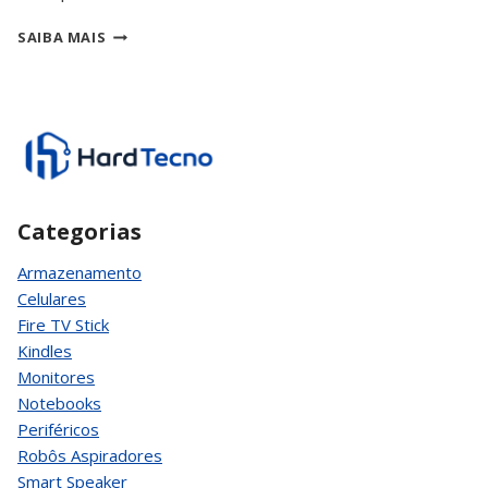
COMO
SAIBA MAIS
CONFIGURAR
O
DPI
DO
MOUSE:
GUIA
COMPLETO
Categorias
Armazenamento
Celulares
Fire TV Stick
Kindles
Monitores
Notebooks
Periféricos
Robôs Aspiradores
Smart Speaker