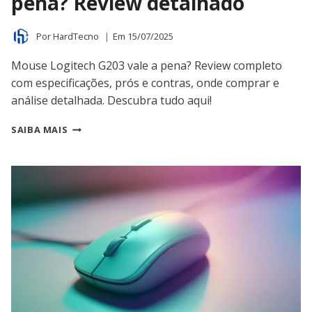
pena? Review detalhado
Por
HardTecno
Em
15/07/2025
Mouse Logitech G203 vale a pena? Review completo
com especificações, prós e contras, onde comprar e
análise detalhada. Descubra tudo aqui!
MOUSE
SAIBA MAIS
LOGITECH
G203
VALE
A
PENA?
REVIEW
DETALHADO