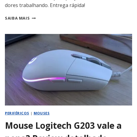
dores trabalhando. Entrega rápida!
MOUSE
SAIBA MAIS
ERGONÔMICO
LOGITECH:
O
SEGREDO
PARA
TRABALHAR
HORAS
SEM
DOR
PERIFÉRICOS
|
MOUSES
Mouse Logitech G203 vale a