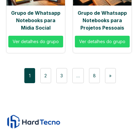
Grupo de Whatsapp
Grupo de Whatsapp
Notebooks para
Notebooks para
Mídia Social
Projetos Pessoais
Ver detalhes do grupo
Ver detalhes do grupo
Navegação
1
2
3
…
8
»
de
posts