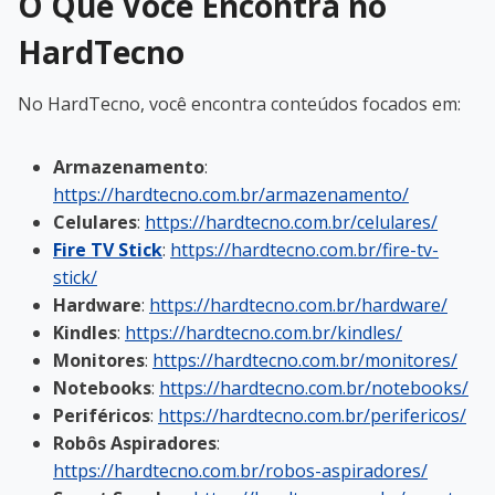
O Que Você Encontra no
HardTecno
No HardTecno, você encontra conteúdos focados em:
Armazenamento
:
https://hardtecno.com.br/armazenamento/
Celulares
:
https://hardtecno.com.br/celulares/
Fire TV Stick
:
https://hardtecno.com.br/fire-tv-
stick/
Hardware
:
https://hardtecno.com.br/hardware/
Kindles
:
https://hardtecno.com.br/kindles/
Monitores
:
https://hardtecno.com.br/monitores/
Notebooks
:
https://hardtecno.com.br/notebooks/
Periféricos
:
https://hardtecno.com.br/perifericos/
Robôs Aspiradores
:
https://hardtecno.com.br/robos-aspiradores/