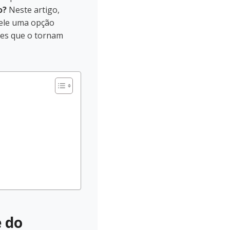
o?
Neste artigo,
dele uma opção
des que o tornam
e do