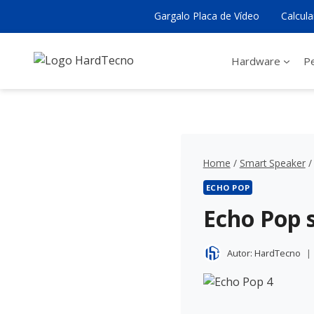
Pular
Gargalo Placa de Vídeo
Calcul
para
o
Conteúdo
Hardware
Pe
Home
/
Smart Speaker
/
ECHO POP
Echo Pop 
Autor:
HardTecno