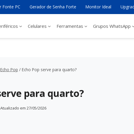
ar Fonte PC
Gerador de Senha Forte
Monitor Ideal
Upgrad
riféricos
Celulares
Ferramentas
Grupos WhatsApp
Echo Pop
/
Echo Pop serve para quarto?
serve para quarto?
Atualizado em
27/05/2026