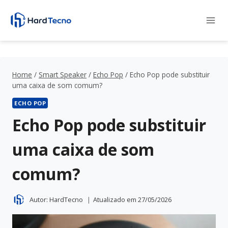
Pular
para
o
Conteúdo
Home
/
Smart Speaker
/
Echo Pop
/
Echo Pop pode substituir
uma caixa de som comum?
ECHO POP
Echo Pop pode substituir
uma caixa de som
comum?
Autor:
HardTecno
Atualizado em
27/05/2026