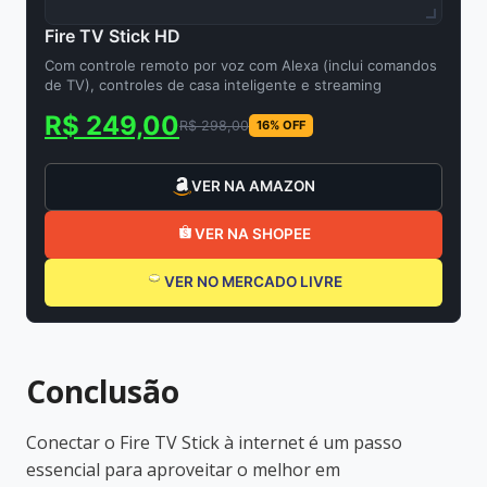
Fire TV Stick HD
Com controle remoto por voz com Alexa (inclui comandos
de TV), controles de casa inteligente e streaming
R$ 249,00
R$ 298,00
16% OFF
VER NA AMAZON
VER NA SHOPEE
VER NO MERCADO LIVRE
Conclusão
Conectar o Fire TV Stick à internet é um passo
essencial para aproveitar o melhor em