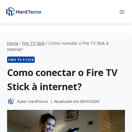
Pular
para
o
Conteúdo
Home
/
Fire TV Stick
/
Como conectar o Fire TV Stick à
internet?
FIRE TV STICK
Como conectar o Fire TV
Stick à internet?
Autor:
HardTecno
Atualizado em
09/07/2026