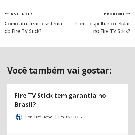
Navegação
ANTERIOR
PRÓXIMO
Como atualizar o sistema
Como espelhar o celular
de
do Fire TV Stick?
no Fire TV Stick?
Post
Você também vai gostar:
Fire TV Stick tem garantia no
Brasil?
Por
HardTecno
Em
30/12/2025