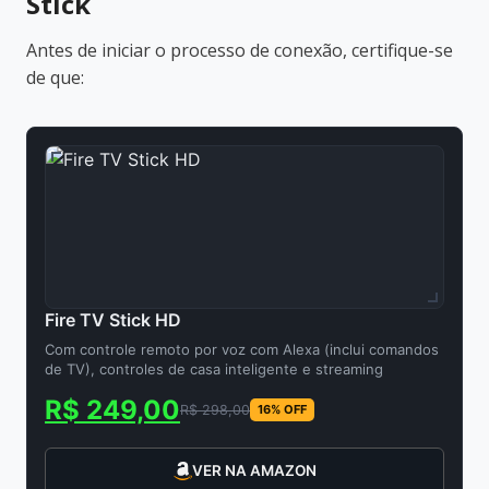
Stick
Antes de iniciar o processo de conexão, certifique-se
de que:
Fire TV Stick HD
Com controle remoto por voz com Alexa (inclui comandos
de TV), controles de casa inteligente e streaming
R$ 249,00
R$ 298,00
16% OFF
VER NA AMAZON