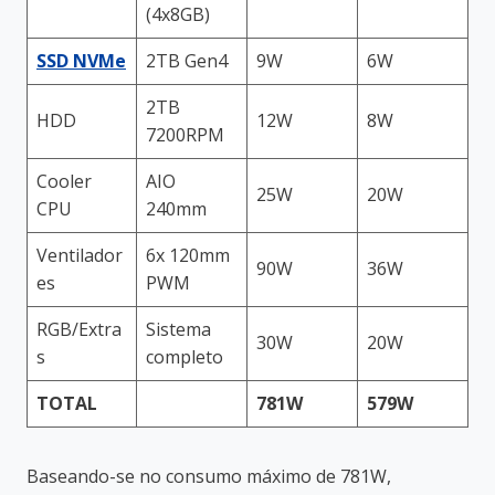
(4x8GB)
SSD NVMe
2TB Gen4
9W
6W
2TB
HDD
12W
8W
7200RPM
Cooler
AIO
25W
20W
CPU
240mm
Ventilador
6x 120mm
90W
36W
es
PWM
RGB/Extra
Sistema
30W
20W
s
completo
TOTAL
781W
579W
Baseando-se no consumo máximo de 781W,