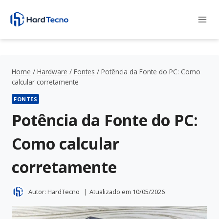
Pular
para
o
Conteúdo
Home
/
Hardware
/
Fontes
/
Potência da Fonte do PC: Como
calcular corretamente
FONTES
Potência da Fonte do PC:
Como calcular
corretamente
Autor:
HardTecno
Atualizado em
10/05/2026