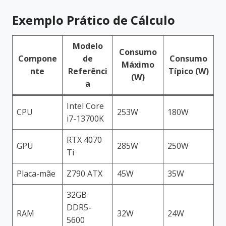
Exemplo Prático de Cálculo
Modelo
Consumo
Compone
de
Consumo
Máximo
nte
Referênci
Típico (W)
(W)
a
Intel Core
CPU
253W
180W
i7-13700K
RTX 4070
GPU
285W
250W
Ti
Placa-mãe
Z790 ATX
45W
35W
32GB
DDR5-
RAM
32W
24W
5600