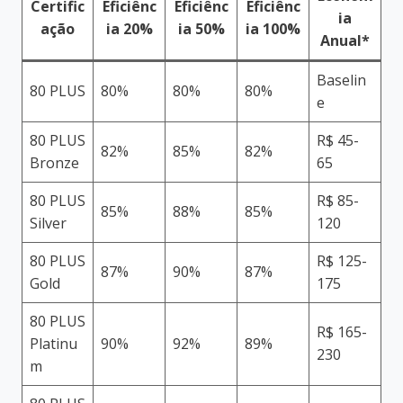
Certific
Eficiênc
Eficiênc
Eficiênc
ia
ação
ia 20%
ia 50%
ia 100%
Anual*
Baselin
80 PLUS
80%
80%
80%
e
80 PLUS
R$ 45-
82%
85%
82%
Bronze
65
80 PLUS
R$ 85-
85%
88%
85%
Silver
120
80 PLUS
R$ 125-
87%
90%
87%
Gold
175
80 PLUS
R$ 165-
Platinu
90%
92%
89%
230
m