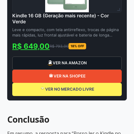
Kindle 16 GB (Geração mais recente) - Cor
Verde
Leve e compacto, com tela antirreflexo, trocas de página
mais rápidas, luz frontal ajustável e bateria de longa
duração
R$ 649,00
R$ 793,00
18% OFF
VER NA AMAZON
VER NA SHOPEE
VER NO MERCADO LIVRE
Conclusão
Em resumo, a resposta para “Posso ler o Kindle no