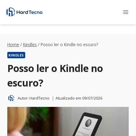
Pular
para
o
Conteúdo
Home
/
Kindles
/
Posso ler o Kindle no escuro?
KINDLES
Posso ler o Kindle no
escuro?
Autor:
HardTecno
Atualizado em
09/07/2026