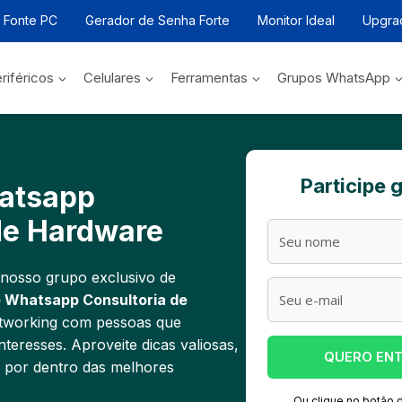
r Fonte PC
Gerador de Senha Forte
Monitor Ideal
Upgra
riféricos
Celulares
Ferramentas
Grupos WhatsApp
Participe 
atsapp
de Hardware
 nosso grupo exclusivo de
 Whatsapp Consultoria de
etworking com pessoas que
eresses. Aproveite dicas valiosas,
QUERO EN
e por dentro das melhores
Ou clique no botão