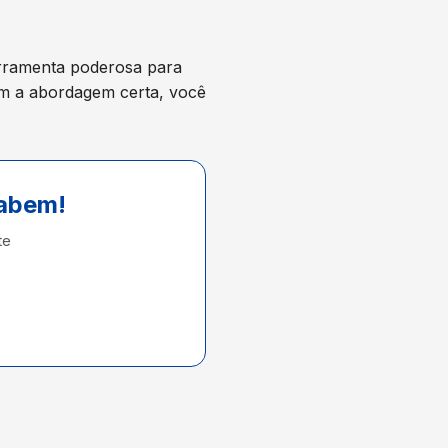
rramenta poderosa para
m a abordagem certa, você
cabem!
te