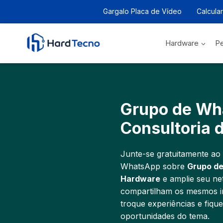
Pular
Gargalo Placa de Vídeo
Calcula
para
o
Conteúdo
Hardware
Pe
Grupo de Wh
Consultoria 
Junte-se gratuitamente ao
WhatsApp sobre
Grupo de
Hardware
e amplie seu n
compartilham os mesmos int
troque experiências e fiqu
oportunidades do tema.