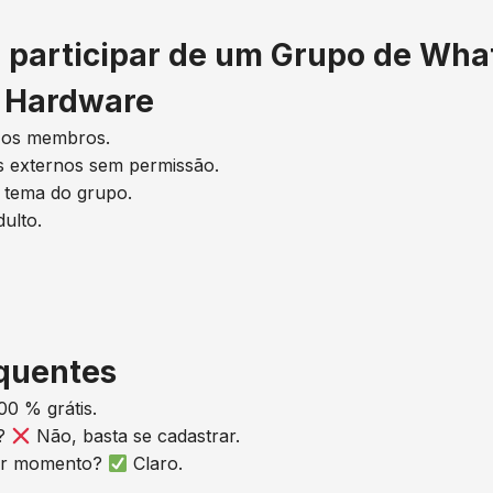
 participar de um Grupo de Wh
e Hardware
m os membros.
ks externos sem permissão.
 tema do grupo.
ulto.
quentes
00 % grátis.
o?
Não, basta se cadastrar.
uer momento?
Claro.