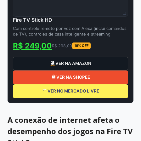
Fire TV Stick HD
Com controle remoto por voz com Alexa (inclui comandos
de TV), controles de casa inteligente e streaming
R$ 249,00
R$ 298,00
16% OFF
VER NA AMAZON
VER NA SHOPEE
VER NO MERCADO LIVRE
A conexão de internet afeta o
desempenho dos jogos na Fire TV