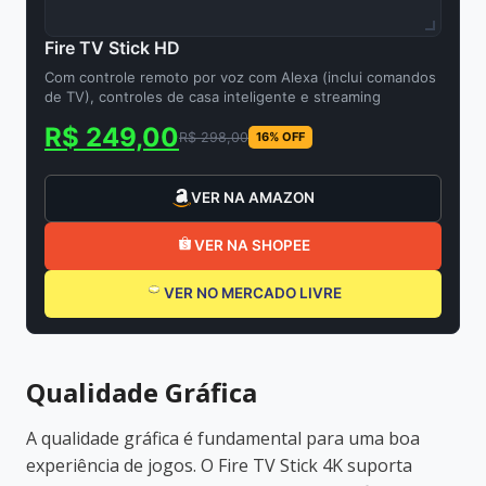
Fire TV Stick HD
Com controle remoto por voz com Alexa (inclui comandos
de TV), controles de casa inteligente e streaming
R$ 249,00
R$ 298,00
16% OFF
VER NA AMAZON
VER NA SHOPEE
VER NO MERCADO LIVRE
Qualidade Gráfica
A qualidade gráfica é fundamental para uma boa
experiência de jogos. O Fire TV Stick 4K suporta