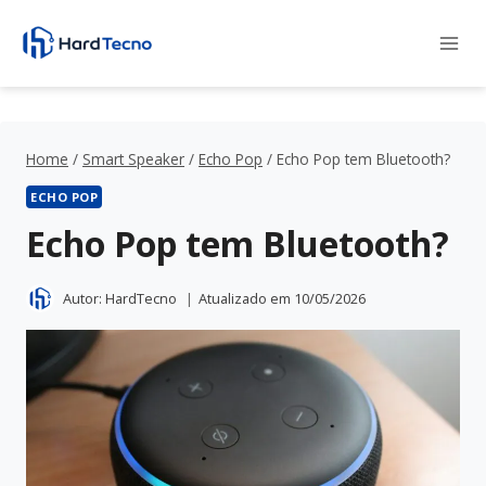
Pular
para
o
Conteúdo
Home
/
Smart Speaker
/
Echo Pop
/
Echo Pop tem Bluetooth?
ECHO POP
Echo Pop tem Bluetooth?
Autor:
HardTecno
Atualizado em
10/05/2026