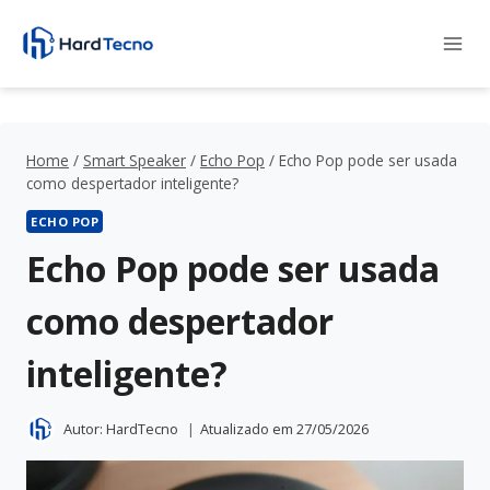
Pular
para
o
Conteúdo
Home
/
Smart Speaker
/
Echo Pop
/
Echo Pop pode ser usada
como despertador inteligente?
ECHO POP
Echo Pop pode ser usada
como despertador
inteligente?
Autor:
HardTecno
Atualizado em
27/05/2026