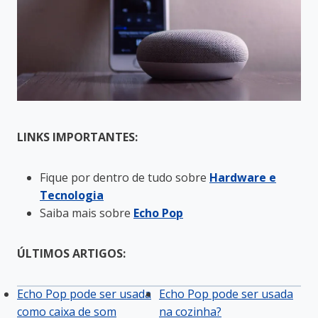
LINKS IMPORTANTES:
Fique por dentro de tudo sobre
Hardware e
Tecnologia
Saiba mais sobre
Echo Pop
ÚLTIMOS ARTIGOS:
Echo Pop pode ser usada
Echo Pop pode ser usada
como caixa de som
na cozinha?