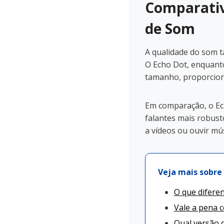
Comparativ
de Som
A qualidade do som 
O Echo Dot, enquant
tamanho, proporciona
Em comparação, o Ec
falantes mais robust
a vídeos ou ouvir mú
Veja mais sobre 
O que diferen
Vale a pena 
Qual versão 