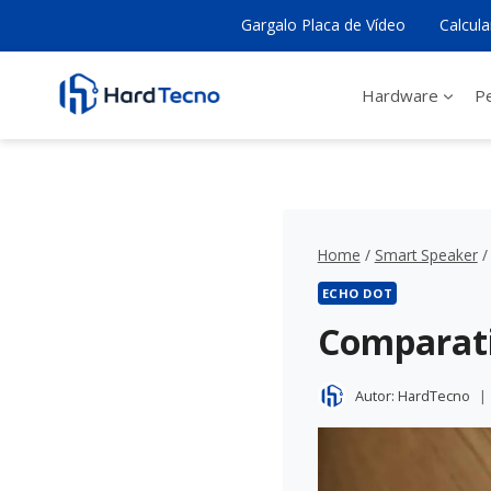
Pular
Gargalo Placa de Vídeo
Calcul
para
o
Conteúdo
Hardware
Pe
Home
/
Smart Speaker
/
ECHO DOT
Comparati
Autor:
HardTecno