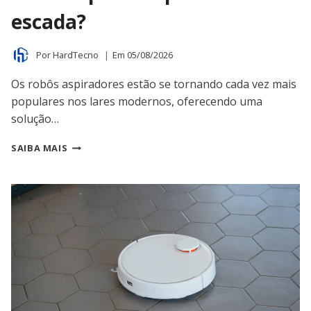
escada?
Por
HardTecno
Em
05/08/2026
Os robôs aspiradores estão se tornando cada vez mais
populares nos lares modernos, oferecendo uma
solução…
ROBÔ
SAIBA MAIS
ASPIRADOR
PODE
CAIR
DA
ESCADA?