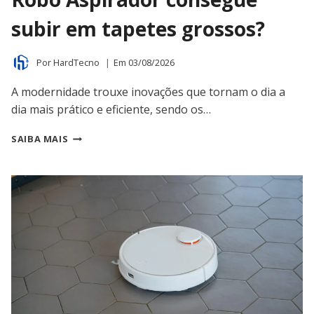
subir em tapetes grossos?
Por
HardTecno
Em
03/08/2026
A modernidade trouxe inovações que tornam o dia a
dia mais prático e eficiente, sendo os…
ROBÔ
SAIBA MAIS
ASPIRADOR
CONSEGUE
SUBIR
EM
TAPETES
GROSSOS?