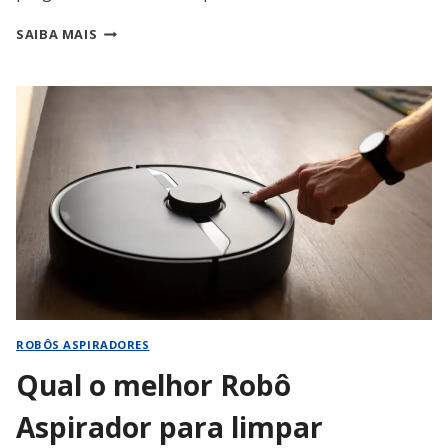
ROBÔ
SAIBA MAIS
ASPIRADOR
SUBSTITUI
A
FAXINA
PESADA
COM
VASSOURA
E
RODO
ROBÔS ASPIRADORES
Qual o melhor Robô
Aspirador para limpar