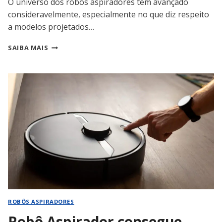
O universo dos robôs aspiradores tem avançado
consideravelmente, especialmente no que diz respeito
a modelos projetados…
ROBÔ
SAIBA MAIS
ASPIRADOR
LIMPA
PELOS
DE
ANIMAIS?
ROBÔS ASPIRADORES
Robô Aspirador consegue