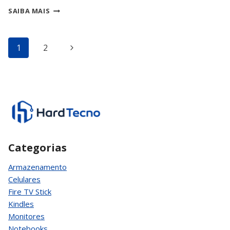
ROBÔ
SAIBA MAIS
ASPIRADOR
LIMPA
TAPETES
Navegação
Página
1
2
E
CARPETES?
da
Seguinte
Página
Categorias
Armazenamento
Celulares
Fire TV Stick
Kindles
Monitores
Notebooks