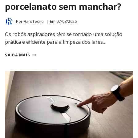
porcelanato sem manchar?
Por
HardTecno
Em
07/08/2026
Os robôs aspiradores têm se tornado uma solução
prática e eficiente para a limpeza dos lares…
QUAL
SAIBA MAIS
O
MELHOR
ROBÔ
ASPIRADOR
PARA
LIMPAR
PORCELANATO
SEM
MANCHAR?