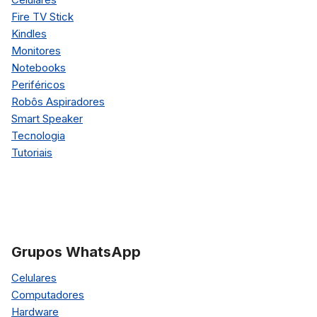
Fire TV Stick
Kindles
Monitores
Notebooks
Periféricos
Robôs Aspiradores
Smart Speaker
Tecnologia
Tutoriais
Grupos WhatsApp
Celulares
Computadores
Hardware