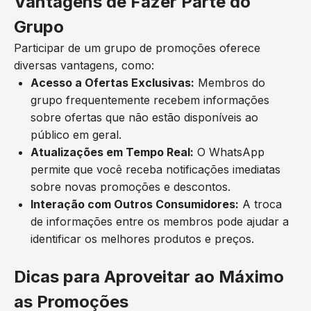
Vantagens de Fazer Parte do
Grupo
Participar de um grupo de promoções oferece
diversas vantagens, como:
Acesso a Ofertas Exclusivas:
Membros do
grupo frequentemente recebem informações
sobre ofertas que não estão disponíveis ao
público em geral.
Atualizações em Tempo Real:
O WhatsApp
permite que você receba notificações imediatas
sobre novas promoções e descontos.
Interação com Outros Consumidores:
A troca
de informações entre os membros pode ajudar a
identificar os melhores produtos e preços.
Dicas para Aproveitar ao Máximo
as Promoções