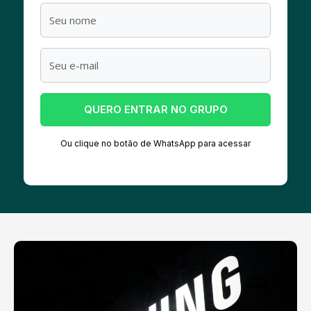
QUERO ENTRAR NO GRUPO
Ou clique no botão de WhatsApp para acessar