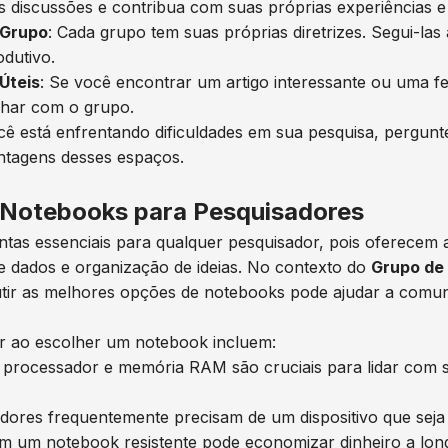
das discussões e contribua com suas próprias experiências 
 Grupo
: Cada grupo tem suas próprias diretrizes. Segui-la
dutivo.
Úteis
: Se você encontrar um artigo interessante ou uma f
lhar com o grupo.
cê está enfrentando dificuldades em sua pesquisa, pergun
antagens desses espaços.
 Notebooks para Pesquisadores
as essenciais para qualquer pesquisador, pois oferecem a 
e dados e organização de ideias. No contexto do
Grupo de
cutir as melhores opções de notebooks pode ajudar a comun
ar ao escolher um notebook incluem:
processador e memória RAM são cruciais para lidar com 
adores frequentemente precisam de um dispositivo que seja f
 em um notebook resistente pode economizar dinheiro a lon