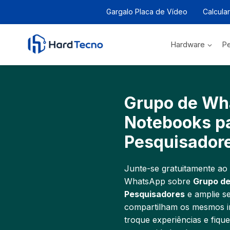
Pular
Gargalo Placa de Vídeo
Calcula
para
o
Conteúdo
Hardware
Pe
Grupo de Wh
Notebooks p
Pesquisador
Junte-se gratuitamente ao
WhatsApp sobre
Grupo d
Pesquisadores
e amplie s
compartilham os mesmos int
troque experiências e fiqu