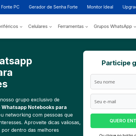
r Fonte PC
Gerador de Senha Forte
Monitor Ideal
Upgra
riféricos
Celulares
Ferramentas
Grupos WhatsApp
atsapp
Participe 
ara
es
 nosso grupo exclusivo de
e Whatsapp Notebooks para
eu networking com pessoas que
QUERO EN
eresses. Aproveite dicas valiosas,
e por dentro das melhores
Ou clique no botão