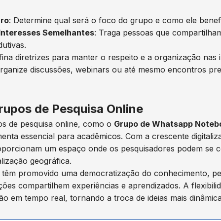
aro
: Determine qual será o foco do grupo e como ele bene
Interesses Semelhantes
: Traga pessoas que compartilha
utivas.
fina diretrizes para manter o respeito e a organização nas
Organize discussões, webinars ou até mesmo encontros pres
rupos de Pesquisa Online
os de pesquisa online, como o
Grupo de Whatsapp Notebo
enta essencial para acadêmicos. Com a crescente digitali
roporcionam um espaço onde os pesquisadores podem se c
lização geográfica.
 têm promovido uma democratização do conhecimento, pe
uições compartilhem experiências e aprendizados. A flexibil
ção em tempo real, tornando a troca de ideias mais dinâmica