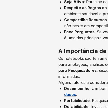
Seja Ativo
: Participe 
Respeite as Regras do
ambiente saudável e pro
Compartilhe Recursos 
não hesite em comparti
Faça Perguntas
: Se vo
é uma das principais v
A Importância de
Os notebooks são ferrament
para anotações, análises d
para Pesquisadores
, dis
informadas.
Alguns fatores a consider
Desempenho
: Um bom 
dados
.
Portabilidade
: Pesquis
Durabilidade
: Investir