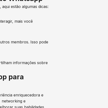
, aqui estão algumas dicas:
teragir, mais você
outros membros. Isso pode
rtilham informações sobre
pp para
iência enriquecedora e
, networking e
lhorar suas habilidades