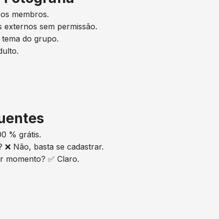
m os membros.
ks externos sem permissão.
 tema do grupo.
ulto.
quentes
00 % grátis.
o? ❌ Não, basta se cadastrar.
er momento? ✅ Claro.