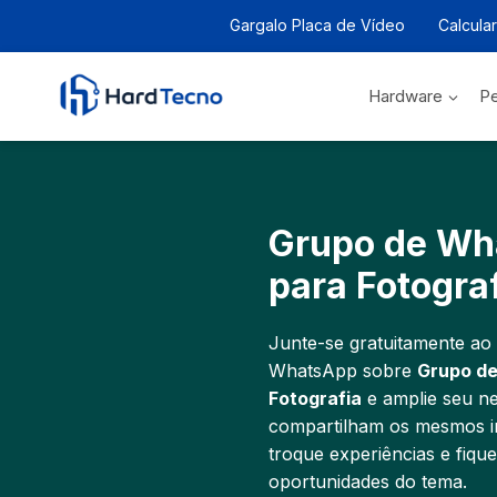
Pular
Gargalo Placa de Vídeo
Calcula
para
o
Conteúdo
Hardware
Pe
Grupo de Wh
para Fotogra
Junte-se gratuitamente ao
WhatsApp sobre
Grupo d
Fotografia
e amplie seu n
compartilham os mesmos int
troque experiências e fiqu
oportunidades do tema.