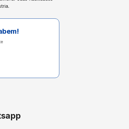
tria.
cabem!
te
tsapp