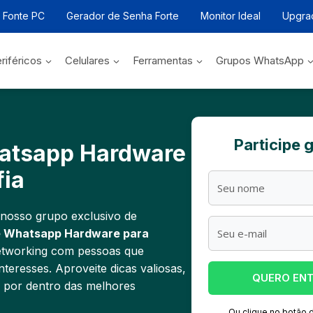
r Fonte PC
Gerador de Senha Forte
Monitor Ideal
Upgra
riféricos
Celulares
Ferramentas
Grupos WhatsApp
Participe 
atsapp Hardware
fia
 nosso grupo exclusivo de
e Whatsapp Hardware para
etworking com pessoas que
eresses. Aproveite dicas valiosas,
QUERO EN
e por dentro das melhores
Ou clique no botão