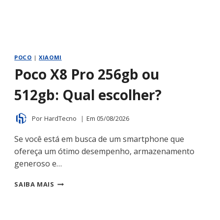
POCO
|
XIAOMI
Poco X8 Pro 256gb ou
512gb: Qual escolher?
Por
HardTecno
Em
05/08/2026
Se você está em busca de um smartphone que
ofereça um ótimo desempenho, armazenamento
generoso e…
POCO
SAIBA MAIS
X8
PRO
256GB