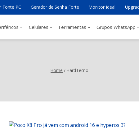
ar Fonte PC
Gerador de Senha Forte
Monitor Ideal
Upgrad
riféricos
Celulares
Ferramentas
Grupos WhatsApp
Home
/
HardTecno