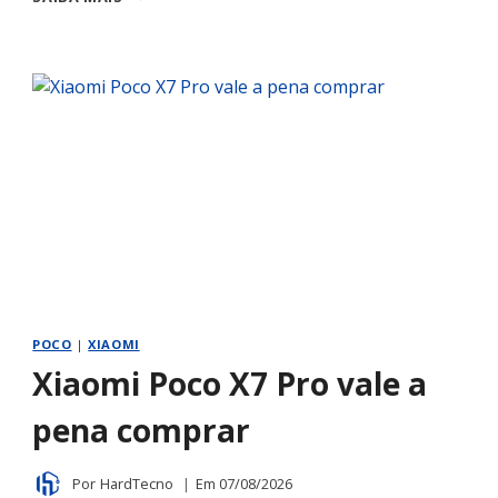
X8
PRO
JÁ
VEM
COM
ANDROID
16
E
HYPEROS
3?
POCO
|
XIAOMI
Xiaomi Poco X7 Pro vale a
pena comprar
Por
HardTecno
Em
07/08/2026