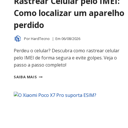
Rastrear Celular pelo IMEI:
Como localizar um aparelho
perdido
Por
HardTecno
Em
06/08/2026
Perdeu o celular? Descubra como rastrear celular
pelo IMEI de forma segura e evite golpes. Veja o
passo a passo completo!
RASTREAR
SAIBA MAIS
CELULAR
PELO
IMEI:
COMO
LOCALIZAR
UM
APARELHO
PERDIDO