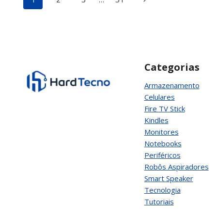
PRO
SUPORTA
da
Seguinte
ESIM?
Página
Categorias
Armazenamento
Celulares
Fire TV Stick
Kindles
Monitores
Notebooks
Periféricos
Robôs Aspiradores
Smart Speaker
Tecnologia
Tutoriais