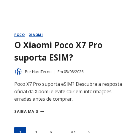
POCO
|
XIAOMI
O Xiaomi Poco X7 Pro
suporta ESIM?
Por
HardTecno
Em
05/08/2026
Poco X7 Pro suporta eSIM? Descubra a resposta
oficial da Xiaomi e evite cair em informações
erradas antes de comprar.
O
SAIBA MAIS
XIAOMI
POCO
X7
Navegação
Página
1
2
3
…
31