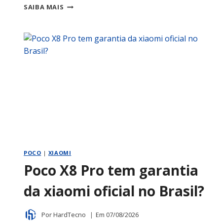
QUAL
SAIBA MAIS
O
MELHOR
ROBÔ
ASPIRADOR
PARA
LIMPAR
PORCELANATO
SEM
MANCHAR?
POCO
|
XIAOMI
Poco X8 Pro tem garantia
da xiaomi oficial no Brasil?
Por
HardTecno
Em
07/08/2026