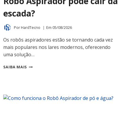
Robô Aspirador pode cair da
escada?
Por
HardTecno
Em
05/08/2026
Os robôs aspiradores estão se tornando cada vez
mais populares nos lares modernos, oferecendo
uma solução…
ROBÔ
SAIBA MAIS
ASPIRADOR
PODE
CAIR
DA
ESCADA?