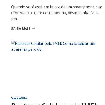
Quando você está em busca de um smartphone que
ofereça excelente desempenho, design imbatível e
um…
POCO
SAIBA MAIS
X8
PRO
TEM
GARANTIA
DA
XIAOMI
OFICIAL
NO
BRASIL?
CELULARES