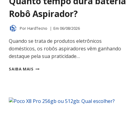
Quanto tempo dura bateria
Robô Aspirador?
Por
HardTecno
Em
06/08/2026
Quando se trata de produtos eletrônicos
domésticos, os robôs aspiradores vêm ganhando
destaque pela sua praticidade…
QUANTO
SAIBA MAIS
TEMPO
DURA
BATERIA
ROBÔ
ASPIRADOR?