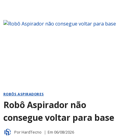
ROBÔ
ASPIRADOR
BARATO
E
CARO
ROBÔS ASPIRADORES
Robô Aspirador não
consegue voltar para base
Por
HardTecno
Em
06/08/2026