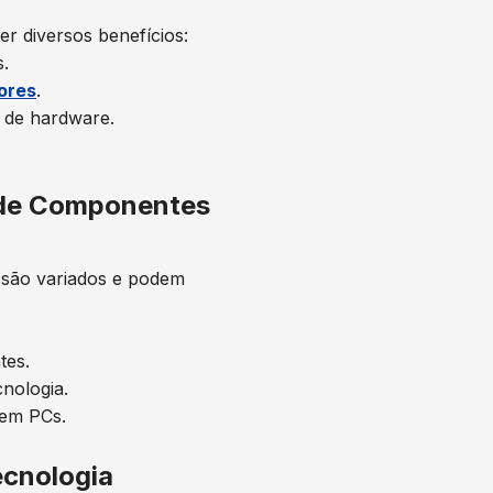
r diversos benefícios:
.
ores
.
o de hardware.
 de Componentes
são variados e podem
tes.
nologia.
 em PCs.
ecnologia